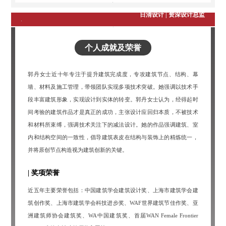
获奖建筑师 - 郭丹
日清设计 | 资深设计总监
个人成就及荣誉
郭丹女士近十年专注于提升建筑完成度，专攻建筑节点、结构、幕
墙、材料及施工管理，带领团队实现多项技术突破。她强调以技术手
段丰富建筑形象，实现设计到实体的转变。郭丹女士认为，经得起时
间考验的建筑作品才是真正的成功，主张设计应回归本质，不被技术
和材料所束缚，强调技术关注下的减法设计。她的作品强调建筑、室
内和结构空间的一致性，倡导建筑表皮在结构与装饰上的精炼统一，
并将原创节点构造视为建筑创新的关键。
| 奖项荣誉
近五年主要荣誉包括：中国建筑学会建筑设计奖、上海市建筑学会建
筑创作奖、上海市建筑学会科技进步奖、WAF世界建筑节佳作奖、亚
洲建筑师协会建筑奖、WA中国建筑奖、首届WAN Female Frontier