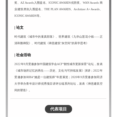
奖、AZ Awards入围提名、ICONIC AWARDS优胜奖、WAN Awards 商
业建筑类别入围提名、THE PLAN AWARDS、Architizer A+ Awards、
ICONIC AWARDS等。
| 论文
时代建筑《城市中的童真部落》、世界建筑《九华山莲花小镇——正
清和雅禅院》、时代建筑《禅意建筑“灰空间”的美学思考》
| 社会活动
2022年9月受邀参加中国建筑学会ACF“韧性城市更新保育”论坛，发表
《城市场所记忆的再生——历史、文化与可持续发展》演讲；
2022年
受邀参加RIBA“她是一位建筑师”年度展览；
2020年9月受邀参加同济
大学举办青年设计师优秀项目讲评云端系列论坛，发表《禅意建筑空
间的塑造》。
代表项目