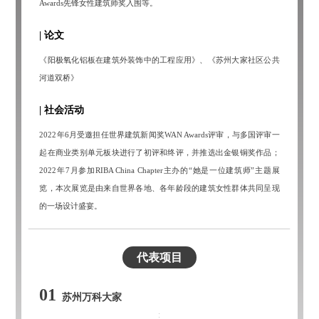
Awards先锋女性建筑师奖入围等。
| 论文
《阳极氧化铝板在建筑外装饰中的工程应用》、《苏州大家社区公共
河道双桥》
| 社会活动
2022年6月受邀担任世界建筑新闻奖WAN Awards评审，与多国评审一
起在商业类别单元板块进行了初评和终评，并推选出金银铜奖作品；
2022年7月参加RIBA China Chapter主办的“她是一位建筑师”主题展
览，本次展览是由来自世界各地、各年龄段的建筑女性群体共同呈现
的一场设计盛宴。
代表项目
01
苏州万科大家