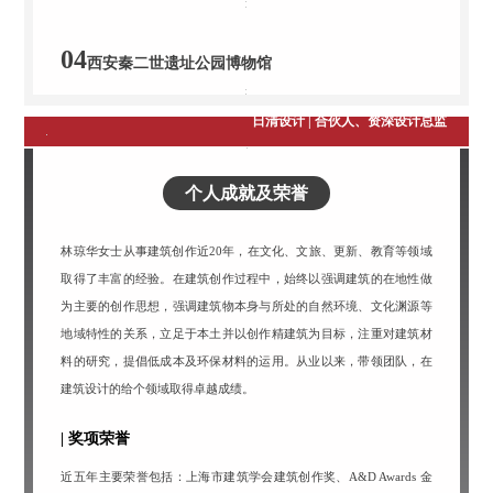
04
西安秦二世遗址公园博物馆
获奖建筑师 - 林琼华
日清设计 | 合伙人、资深设计总监
个人成就及荣誉
林琼华女士从事建筑创作近20年，在文化、文旅、更新、教育等领域
取得了丰富的经验。在建筑创作过程中，始终以强调建筑的在地性做
为主要的创作思想，强调建筑物本身与所处的自然环境、文化渊源等
地域特性的关系，立足于本土并以创作精建筑为目标，注重对建筑材
料的研究，提倡低成本及环保材料的运用。从业以来，带领团队，在
建筑设计的给个领域取得卓越成绩。
| 奖项荣誉
近五年主要荣誉包括：上海市建筑学会建筑创作奖、A&D Awards 金