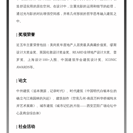
造舒适实用的居住空间。在设计中，注重光影的运用和细节的处理，
通过光与影的对比增强空间感，并将几何形状的哲学思考融入建筑之
中。
| 奖项荣誉
近五年主要荣誉包括：美尚奖年度地产人居类最具典藏价值奖、缪斯
设计大奖金奖、英国伦敦设计奖金奖、REARD全球地产设计大奖、普
罗奖、上海设计100+入围、中国建筑学会建筑设计奖、ICONIC
AWARDS等。
| 论文
中外建筑《追本溯源，记录时代》、
时代建筑《中国明代白银本位的
确立与江南园林的兴起》、建筑创作《空境几何-南昌万科华侨城纯水
岸艺术展廊》、城市建筑《城市记忆的片段——西安芷阳广场论坛中
心及商业综合体》
| 社会活动