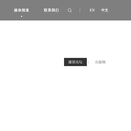
媒体报道
联系我们
|
EN
中文
日清设计董事、副总建筑师宋照方先生
受邀担任2023世界建筑新闻奖WAN
商业
建筑论坛
办公
出版物
居住
公司地址
作品集
加入我们
Awards评审
宋照青先生受邀担任2020 ICONIC
AWARDS评委
建筑论坛
出版物
|
日清设计27项作品荣获第八届上海市建
筑学会建筑创作奖