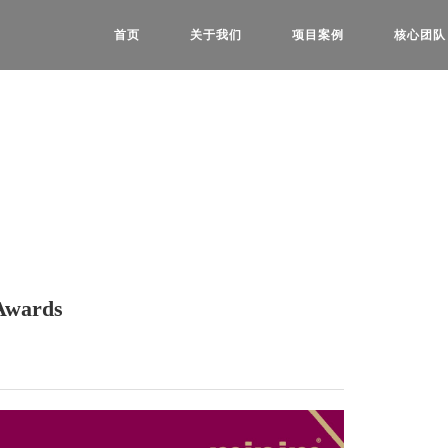
首页
关于我们
项目案例
核心团队
公司概述
大事记
城市更新
视频
工作环境
文旅酒店
公司荣誉
城市综合体
合作伙伴
文化&公共
wards