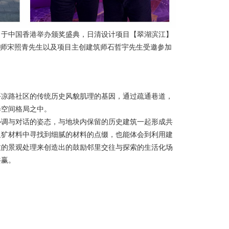
亚太区大奖）于中国香港举办颁奖盛典，日清设计项目【翠湖滨江】
筑师宋照青先生以及项目主创建筑师石哲宇先生受邀参加
平凉路社区的传统历史风貌肌理的基因，通过疏通巷道，
弄空间格局之中。
协调与对话的姿态，与地块内保留的历史建筑一起形成共
粗犷材料中寻找到细腻的材料的点缀，也能体会到利用建
致的景观处理来创造出的鼓励邻里交往与探索的生活化场
共赢。