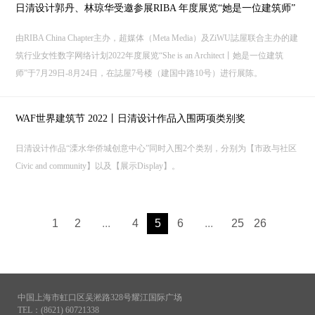
日清设计郭丹、林琼华受邀参展RIBA 年度展览“她是一位建筑师”
由RIBA China Chapter主办，超媒体（Meta Media）及ZiWU誌屋联合主办的建
筑行业女性数字网络计划2022年度展览“She is an Architect丨她是一位建筑
师”于7月29日-8月24日，在誌屋7号楼（建国中路10号）进行展陈。
WAF世界建筑节 2022丨日清设计作品入围两项类别奖
日清设计作品“溧水华侨城创意中心”同时入围2个类别，分别为【市政与社区
Civic and community】以及【展示Display】。
1
2
...
4
5
6
...
25
26
中国上海市虹口区吴淞路328号耀江国际广场
TEL：(8621) 60721338