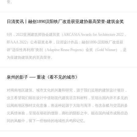
誉。
日清奖讯丨融创1890汉阳铁厂改造获亚建协最高荣誉-建筑金奖
9月，2022亚洲建筑师协会建筑奖（ARCASIA Awards for Architecture 2022，
即AAA 2022）公布获奖名单，日清设计作品：融创1890-汉阳铁厂改造获
评“适应性再利用”类别（Adaptive Reuse Projects）金奖（Gold Winner），是
为亚建协建筑奖的至高荣誉。
泉州的影子 ── 重读《看不见的城市》
对闽南地区建筑、城市文化的兴趣和研究，源于我们近期的建筑设计项目，
业主希望我们能在设计中借助现代建筑语言和材料，呈现出国内并不多见的
以闽南地区独特文化意像，将这种起源于大陆与海洋，包含杂糅与交流的多
元风情体验，呈现在墙砖的缝隙，廊柱的阴影之中。能在国内城市成熟但趋
同的风貌中，留下一些独特的地域性共鸣和记忆。