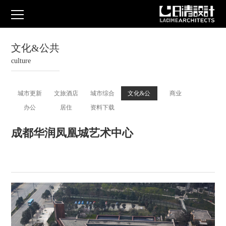
文化&公共
culture
城市更新
文旅酒店
城市综合
文化&公
商业
办公
居住
资料下载
体
共
成都华润凤凰城艺术中心