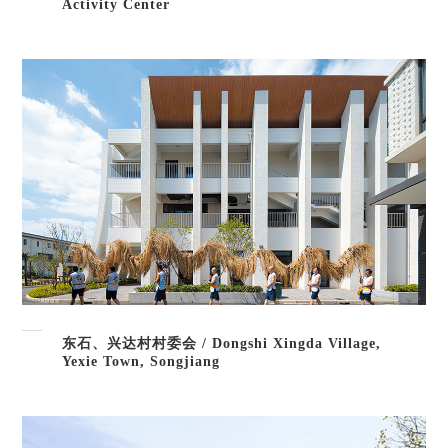
Activity Center
东石、兴达村村委会 / Dongshi Xingda Village,
Yexie Town, Songjiang